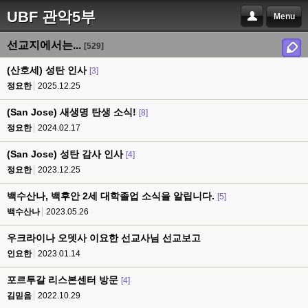
UBF 관악5부
Menu
선교지에서는...
[529]
(산호세) 성탄 인사
[3]
정요한
2025.12.25
(San Jose) 새생명 탄생 소식!
[8]
정요한
2024.02.17
(San Jose) 성탄 감사 인사
[4]
정요한
2023.12.25
백수산나, 백후안 2세 대학졸업 소식을 알립니다.
[5]
백수산나
2023.05.26
우크라이나 오뎃사 이요한 선교사님 선교보고
인요한
2023.01.14
포르투갈 리스본센터 방문
[4]
김믿음
2022.10.29