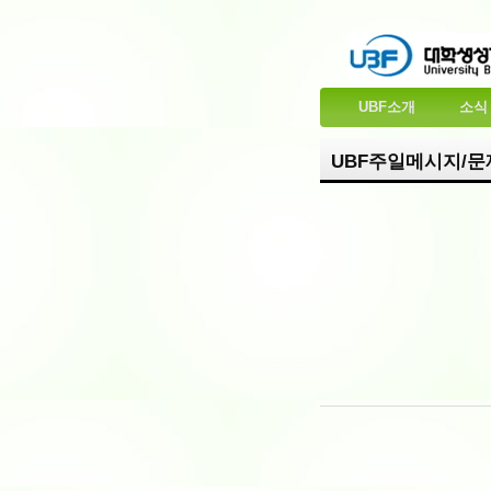
UBF소개
소식
UBF주일메시지/문