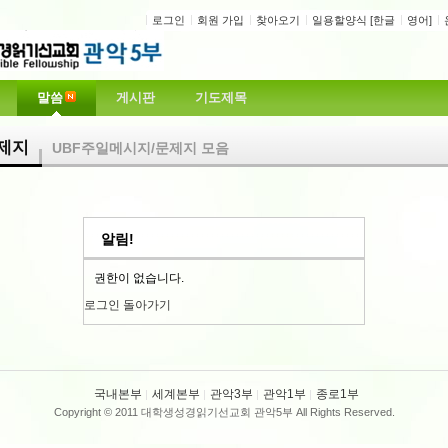
로그인
회원 가입
찾아오기
일용할양식 [한글
영어]
말씀
게시판
기도제목
제지
UBF주일메시지/문제지 모음
알림!
권한이 없습니다.
로그인
돌아가기
국내본부
세계본부
관악3부
관악1부
종로1부
Copyright © 2011 대학생성경읽기선교회 관악5부 All Rights Reserved.